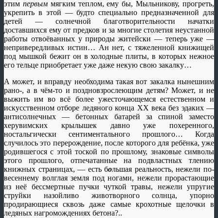
этим
первым
мягким теплом, ему бы, Мыльникову, прогреть,
укрепить в этой — будто специально предназначенной для
детей — солнечной благотворительности начатки
доставшихся ему от предков и за многие столетия неустанной
работы отвоёванных у природы житейски — теперь уже —
непривередливых истин… Ан нет, с тяжеленной книжищей
под мышкой бежит он в холодные плиты, в которых нежное
его тельце приобретает уже даже некую свою закалку…
А может, и вправду необходима такая вот закалка нынешним
рано-, а в чём-то и поздновзрослеющим детям? Может, и не
выжить им во всё более ужесточающемся естественном и
искусственном отборе ледяного конца ХХ века без эдаких —
антисолнечных — бетонных батарей за спиной заместо
херувимских крылышек давно уже похеренного,
ностальгически сентиментального прошлого… Когда
случилось это перерождение, после которого для ребёнка, уже
родившегося с этой тоской по прошлому, знаковые символы
этого прошлого, отпечатанные на подвластных тлению
книжных страницах, — есть б
о
льшая реальность, нежели по-
весеннему волглая земля под ногами, нежели прорастающие
из неё бессмертные пучки чуткой травы, нежели упругие
струйки назойливо животворного солнца, упорно
продирающиеся сквозь даже самые крохотные щелочки в
ледяных нагромождениях бетона?..