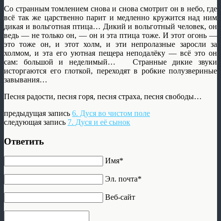
Со странным томлением снова и снова смотрит он в небо, где
всё так же царственно парит и медленно кружится над ним
дикая и вольготная птица… Дикий и вольготный человек, он
ведь — не только он, — он и эта птица тоже. И этот огонь —
это тоже он, и этот холм, и эти непролазные заросли за
холмом, и эта его уютная пещера неподалёку — всё это он
сам: большой и неделимый… Странные дикие звуки
исторгаются его глоткой, переходят в робкие полузвериные
завывания…
Песня радости, песня горя, песня страха, песня свободы…
предыдущая запись
6. Дуся во чистом поле
следующая запись
7. Дуся и её сынок
Ответить
Имя*
Эл. почта*
Веб-сайт