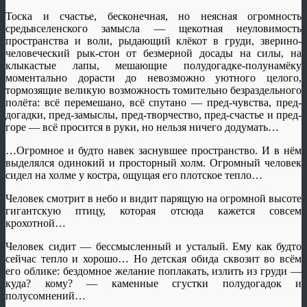
Тоска и счастье, бесконечная, но неясная огромность
средьвселенского замысла — щекотная неуловимость
пространства и воли, рыдающий клёкот в груди, зверино-
человеческий рык-стон от безмерной досады на силы, на
клыкастые лапы, мешающие полудогадке-полунамёку
моментально дорасти до невозможно уютного целого,
тормозящие великую возможность томительно безраздельного
полёта: всё перемешано, всё спутано — пред-чувства, пред-
догадки, пред-замыслы, пред-творчество, пред-счастье и пред-
горе — всё просится в руки, но нельзя ничего додумать…
…Огромное и будто навек заснувшее пространство. И в нём
выделялся одинокий и просторный холм. Огромный человек
сидел на холме у костра, ощущая его плотское тепло…
Человек смотрит в небо и видит парящую на огромной высоте
гигантскую птицу, которая отсюда кажется совсем
крохотной…
Человек сидит — бессмысленный и усталый. Ему как будто
сейчас тепло и хорошо… Но детская обида сквозит во всём
его облике: бездомное желание поплакать, излить из груди —
куда? кому? — каменные сгустки полудогадок и
полусомнений…