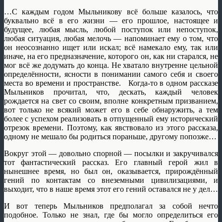
…С каждым годом Мыльникову всё больше казалось, что
буквально всё в его жизни — его прошлое, настоящее и
будущее, любая мысль, любой поступок или непоступок,
любая ситуация, любая мелочь — напоминает ему о том, что
он неосознанно ищет или искал; всё намекало ему, так или
иначе, на его предназначение, которого он, как ни старался, не
мог всё же додумать до конца. Не хватало внутренне цельной
определённости, ясности в понимании самого себя и своего
места во времени и пространстве. Когда-то в одном рассказе
Мыльников прочитал, что, дескать, каждый человек
рождается на свет со своим, вполне конкретным призванием,
вот только не всякий может его в себе обнаружить, а тем
более с успехом реализовать в отпущенный ему исторический
отрезок времени. Поэтому, как явствовало из этого рассказа,
одному не мешало бы родиться пораньше, другому попозже…
Вокруг этой — довольно спорной — посылки и закручивался
тот фантастический рассказ. Его главный герой жил в
нынешнее время, но был он, оказывается, прирождённый
гений по контактам со внеземными цивилизациями, и
выходит, что в наше время этот его гений оставался не у дел…
И вот теперь Мыльников предполагал за собой нечто
подобное. Только не знал, где бы могло определиться его