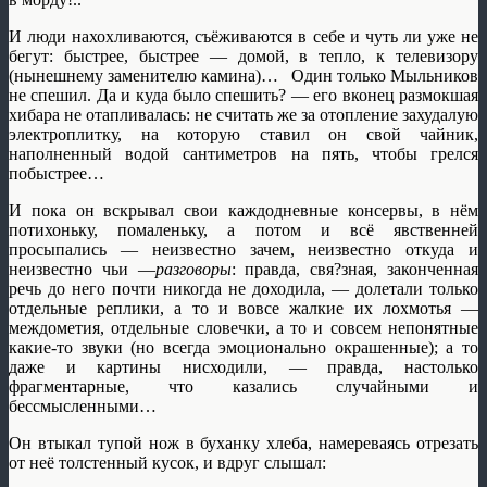
И люди нахохливаются, съёживаются в себе и чуть ли уже не
бегут: быстрее, быстрее — домой, в тепло, к телевизору
(нынешнему заменителю камина)… Один только Мыльников
не спешил. Да и куда было спешить? — его вконец размокшая
хибара не отапливалась: не считать же за отопление захудалую
электроплитку, на которую ставил он свой чайник,
наполненный водой сантиметров на пять, чтобы грелся
побыстрее…
И пока он вскрывал свои каждодневные консервы, в нём
потихоньку, помаленьку, а потом и всё явственней
просыпались — неизвестно зачем, неизвестно откуда и
неизвестно чьи —
разговоры
: правда, свя?зная, законченная
речь до него почти никогда не доходила, — долетали только
отдельные реплики, а то и вовсе жалкие их лохмотья —
междометия, отдельные словечки, а то и совсем непонятные
какие-то звуки (но всегда эмоционально окрашенные); а то
даже и картины нисходили, — правда, настолько
фрагментарные, что казались случайными и
бессмысленными…
Он втыкал тупой нож в буханку хлеба, намереваясь отрезать
от неё толстенный кусок, и вдруг слышал: