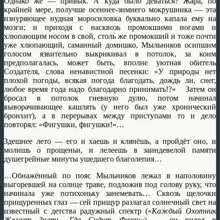
Однако же — привык. А куда было деваться? Жара, по
крайней мере, получше осеннее-зимнего мокрушника — эта
изнуряющее нудная моросиловка буквально капала ему на
мозги; и приходя с насквозь промокшими ногами и
хлюпающим носом в свой, столь же промокший и тоже почти
уже хлюпающий, саманный домишко, Мыльников осипшим
голосом язвительно выкрикивал в потолок, за коим
предполагалась, может быть, вполне уютная обитель
Создателя, слова ненавистной песенки: «У природы нет
плохой погоды, всякая погода благодать, дождь ли, снег,
любое время года надо благодарно принимать!?» Затем он
бросал в потолок гневную дулю, потом начинал
выворачивающее кашлять (у него был уже хронический
бронхит), а в перерывах между приступами то и дело
повторял: «Фигушки, фигушки!»…
Здешнее лето — его и хаешь и клянёшь, а пройдёт оно, и
молишь о прощеньи, и лелеешь в заиндевелой памяти
душегрейные минуты ушедшего благолепия…
…Обнажённый по пояс Мыльников лежал в наполовину
выгоревшей на солнце траве, подложив под голову руку, что
начинала уже потихоньку занемевать… Сквозь щелочки
прищуренных глаз — сей прищур разлагал солнечный свет на
известный с детства радужный спектр («
Каждый Охотник
Желает Знать, Где Сидит Фазан
«) — он видел в