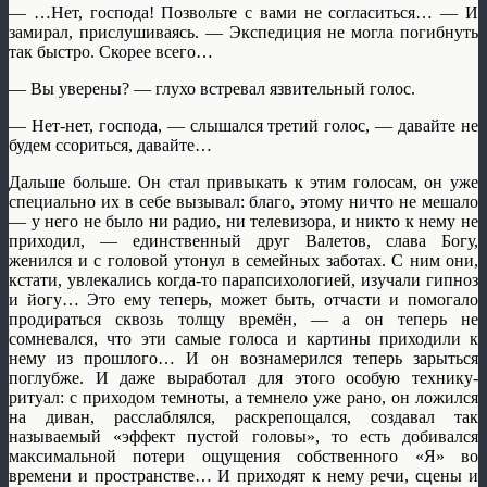
— …Нет, господа! Позвольте с вами не согласиться… — И
замирал, прислушиваясь. — Экспедиция не могла погибнуть
так быстро. Скорее всего…
— Вы уверены? — глухо встревал язвительный голос.
— Нет-нет, господа, — слышался третий голос, — давайте не
будем ссориться, давайте…
Дальше больше. Он стал привыкать к этим голосам, он уже
специально их в себе вызывал: благо, этому ничто не мешало
— у него не было ни радио, ни телевизора, и никто к нему не
приходил, — единственный друг Валетов, слава Богу,
женился и с головой утонул в семейных заботах. С ним они,
кстати, увлекались когда-то парапсихологией, изучали гипноз
и йогу… Это ему теперь, может быть, отчасти и помогало
продираться сквозь толщу времён, — а он теперь не
сомневался, что эти самые голоса и картины приходили к
нему из прошлого… И он вознамерился теперь зарыться
поглубже. И даже выработал для этого особую технику-
ритуал: с приходом темноты, а темнело уже рано, он ложился
на диван, расслаблялся, раскрепощался, создавал так
называемый «эффект пустой головы», то есть добивался
максимальной потери ощущения собственного «Я» во
времени и пространстве… И приходят к нему речи, сцены и