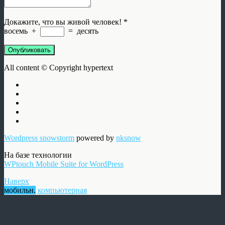
Докажите, что вы живой человек!
*
восемь
+
=
десять
Опубликовать
All content © Copyright hypertext
Wordpress snowstorm
powered by
nksnow
На базе технологии
WPtouch Mobile Suite for WordPress
Наверх
мобильн.
компьютерная