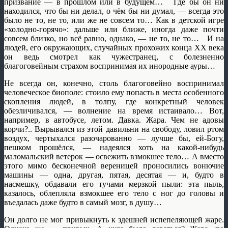
призвание — в прошлом или в будущем… Где бы он ни
находился, что бы ни делал, о чём бы ни думал, — всегда это
было не то, не то, или же не совсем то… Как в детской игре
«холодно-горячо»: дальше или ближе, иногда даже почти
совсем близко, но всё равно, однако, — не то, не то… И на
людей, его окружающих, случайных прохожих конца ХХ века
он ведь смотрел как чужестранец, с болезненно
благоговейным страхом воспринимая их инородные ауры…
Не всегда он, конечно, столь благоговейно воспринимал
человеческое биополе: стоило ему попасть в места особенного
скопления людей, в толпу, где конкретный человек
обезличивался, — волнение на время истаивало… Вот,
например, в автобусе, летом. Давка. Жара. Чем не адовы
корчи?.. Вырывался из этой давильни на свободу, ловил ртом
воздух, чертыхался разочарованно — лучше бы, ей-Богу,
пешком прошёлся, — надеялся хоть на какой-нибудь
маломальский ветерок — освежить взмокшее тело… А вместо
этого мимо бесконечной вереницей проносились вонючие
машины — одна, другая, пятая, десятая — и, будто в
насмешку, обдавали его тучами мерзкой пыли: эта пыль,
казалось, облепляла взмокшее его тело с ног до головы и
въедалась даже будто в самый мозг, в душу…
Он долго не мог привыкнуть к здешней испепеляющей жаре.