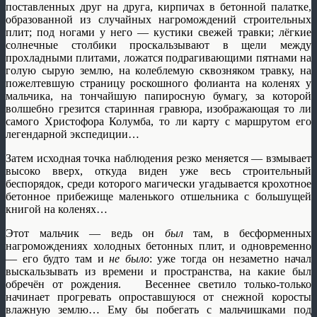
поставленных друг на друга, кирпичах в бетонной палатке,
образованной из случайных нагромождений строительных
плит; под ногами у него — кустики свежей травки; лёгкие
солнечные столбики проскальзывают в щели между
прохладными плитами, ложатся подрагивающими пятнами на
голую сырую землю, на колеблемую сквозняком травку, на
пожелтевшую страницу роскошного фолианта на коленях у
мальчика, на тончайшую папиросную бумагу, за которой
волшебно грезится старинная гравюра, изображающая то ли
самого Христофора Колумба, то ли карту с маршрутом его
легендарной экспедиции…
Затем исходная точка наблюдения резко меняется — взмывает
высоко вверх, откуда виден уже весь строительный
беспорядок, среди которого магически угадывается крохотное
бетонное прибежище маленького отшельника с большущей
книгой на коленях…
Этот мальчик — ведь он
был
там, в бесформенных
нагромождениях холодных бетонных плит, и одновременно
— его будто там и
не было
: уже тогда он незаметно начал
выскальзывать из времени и пространства, на какие был
обречён от рождения. Весеннее светило только-только
начинает прогревать опроставшуюся от снежной коросты
влажную землю… Ему бы побегать с мальчишками под