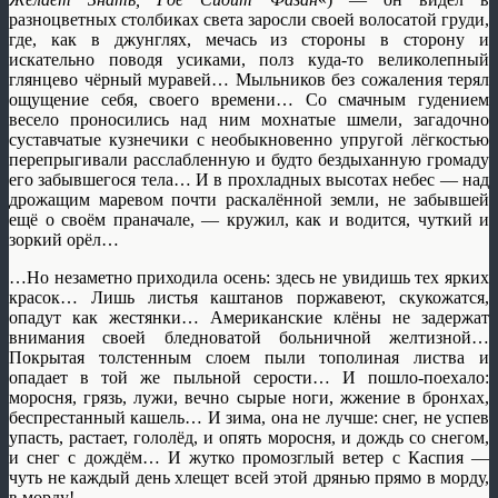
разноцветных столбиках света заросли своей волосатой груди,
где, как в джунглях, мечась из стороны в сторону и
искательно поводя усиками, полз куда-то великолепный
глянцево чёрный муравей… Мыльников без сожаления терял
ощущение себя, своего времени… Со смачным гудением
весело проносились над ним мохнатые шмели, загадочно
суставчатые кузнечики с необыкновенно упругой лёгкостью
перепрыгивали расслабленную и будто бездыханную громаду
его забывшегося тела… И в прохладных высотах небес — над
дрожащим маревом почти раскалённой земли, не забывшей
ещё о своём праначале, — кружил, как и водится, чуткий и
зоркий орёл…
…Но незаметно приходила осень: здесь не увидишь тех ярких
красок… Лишь листья каштанов поржавеют, скукожатся,
опадут как жестянки… Американские клёны не задержат
внимания своей бледноватой больничной желтизной…
Покрытая толстенным слоем пыли тополиная листва и
опадает в той же пыльной серости… И пошло-поехало:
моросня, грязь, лужи, вечно сырые ноги, жжение в бронхах,
беспрестанный кашель… И зима, она не лучше: снег, не успев
упасть, растает, гололёд, и опять моросня, и дождь со снегом,
и снег с дождём… И жутко промозглый ветер с Каспия —
чуть не каждый день хлещет всей этой дрянью прямо в морду,
в морду!..