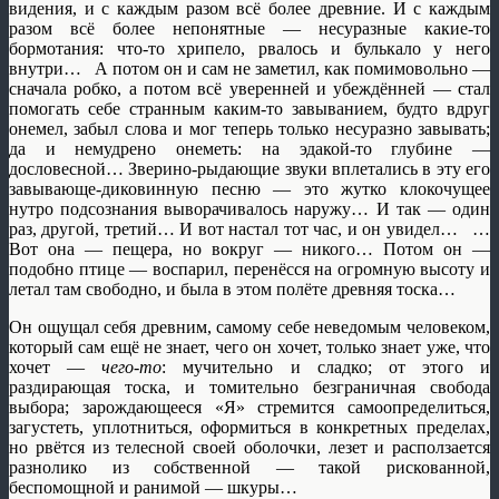
видения, и с каждым разом всё более древние. И с каждым
разом всё более непонятные — несуразные какие-то
бормотания: что-то хрипело, рвалось и булькало у него
внутри… А потом он и сам не заметил, как помимовольно —
сначала робко, а потом всё уверенней и убеждённей — стал
помогать себе странным каким-то завыванием, будто вдруг
онемел, забыл слова и мог теперь только несуразно завывать;
да и немудрено онеметь: на эдакой-то глубине —
дословесной… Зверино-рыдающие звуки вплетались в эту его
завывающе-диковинную песню — это жутко клокочущее
нутро подсознания выворачивалось наружу… И так — один
раз, другой, третий… И вот настал тот час, и он увидел… …
Вот она — пещера, но вокруг — никого… Потом он —
подобно птице — воспарил, перенёсся на огромную высоту и
летал там свободно, и была в этом полёте древняя тоска…
Он ощущал себя древним, самому себе неведомым человеком,
который сам ещё не знает, чего он хочет, только знает уже, что
хочет —
чего-то
: мучительно и сладко; от этого и
раздирающая тоска, и томительно безграничная свобода
выбора; зарождающееся «Я» стремится самоопределиться,
загустеть, уплотниться, оформиться в конкретных пределах,
но рвётся из телесной своей оболочки, лезет и расползается
разнолико из собственной — такой рискованной,
беспомощной и ранимой — шкуры…