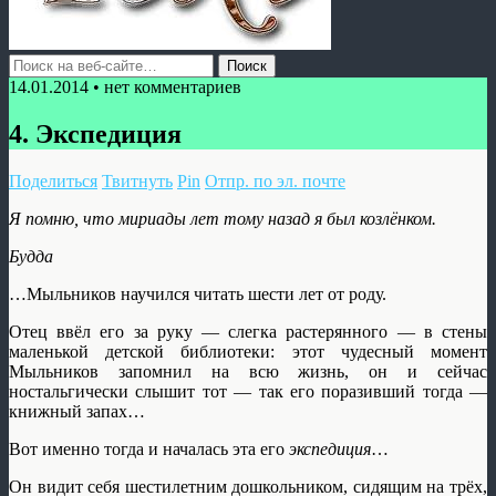
14.01.2014 • нет комментариев
4. Экспедиция
Поделиться
Твитнуть
Pin
Отпр. по эл. почте
Я помню, что мириады лет тому назад я был козлёнком.
Будда
…Мыльников научился читать шести лет от роду.
Отец ввёл его за руку — слегка растерянного — в стены
маленькой детской библиотеки: этот чудесный момент
Мыльников запомнил на всю жизнь, он и сейчас
ностальгически слышит тот — так его поразивший тогда —
книжный запах…
Вот именно тогда и началась эта его
экспедиция
…
Он видит себя шестилетним дошкольником, сидящим на трёх,