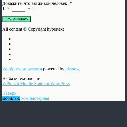
Докажите, что вы живой человек!
*
1
×
=
5
Опубликовать
All content © Copyright hypertext
Wordpress snowstorm
powered by
nksnow
На базе технологии
WPtouch Mobile Suite for WordPress
Наверх
мобильн.
компьютерная