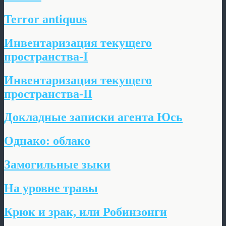
Terror antiquus
Инвентаризация т
е
кущего
пространства-I
Инвентаризация т
е
кущего
пространства-II
Докладные записки агента Юсь
Однако: облако
Замогильные зыки
На уровне травы
Крюк и зрак, или Робинзонги