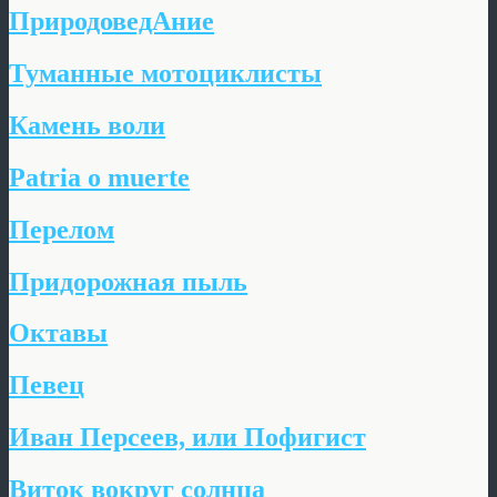
ПриродоведАние
Туманные мотоциклисты
Камень воли
Patria o muerte
Перелом
Придорожная пыль
Октавы
Певец
Иван Персеев, или Пофигист
Виток вокруг солнца