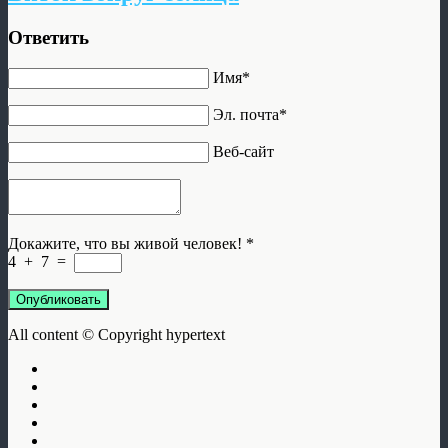
Ответить
Имя*
Эл. почта*
Веб-сайт
Докажите, что вы живой человек!
*
4
+
7
=
Опубликовать
All content © Copyright hypertext