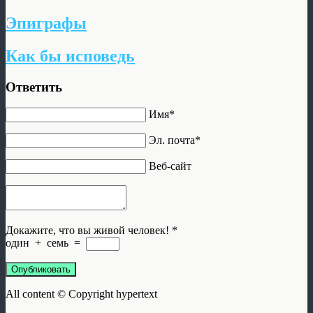
Эпиграфы
Как бы исповедь
Ответить
Имя*
Эл. почта*
Веб-сайт
Докажите, что вы живой человек!
*
один
+
семь
=
Опубликовать
All content © Copyright hypertext