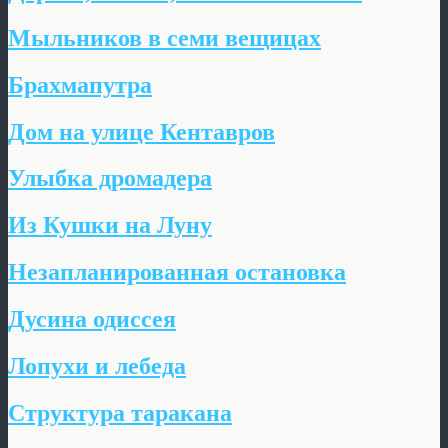
Мыльников в семи вещицах
Брахмапутра
Дом на улице Кентавров
Улыбка дромадера
Из Кушки на Луну
Незапланированная остановка
Дусина одиссея
Лопухи и лебеда
Структура таракана