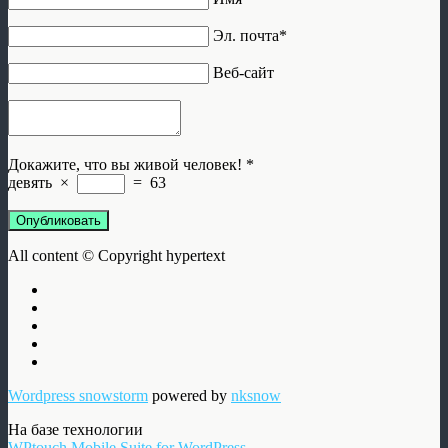
Эл. почта*
Веб-сайт
Докажите, что вы живой человек!
*
девять
×
=
63
Опубликовать
All content © Copyright hypertext
Wordpress snowstorm
powered by
nksnow
На базе технологии
WPtouch Mobile Suite for WordPress