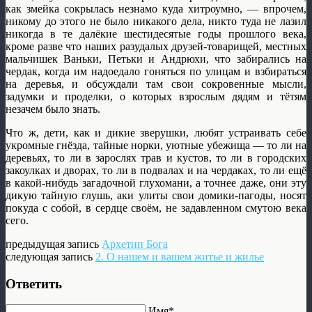
как змейка сокрылась незнамо куда хитроумно, — впрочем,
никому до этого не было никакого дела, никто туда не лазил
никогда в те далёкие шестидесятые годы прошлого века,
кроме разве что наших разудалых друзей-товарищей, местных
мальчишек Ваньки, Петьки и Андрюхи, что забирались на
чердак, когда им надоедало гоняться по улицам и взбираться
на деревья, и обсуждали там свои сокровенные мысли,
задумки и проделки, о которых взрослым дядям и тётям
незачем было знать.
Что ж, дети, как и дикие зверушки, любят устраивать себе
укромные гнёзда, тайные норки, уютные убежища — то ли на
деревьях, то ли в зарослях трав и кустов, то ли в городских
закоулках и дворах, то ли в подвалах и на чердаках, то ли ещё
в какой-нибудь загадочной глухомани, а точнее даже, они эту
дикую тайную глушь, аки улиты свои домики-пагоды, носят
покуда с собой, в сердце своём, не задавленном смутою века
сего.
предыдущая запись
Архетип Бога
следующая запись
2. О нашем и вашем житье и жилье
Ответить
Имя*