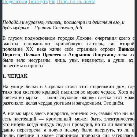
Поделиться
Твитнуть
Pin
Отпр. по эл. почте
Подойди к муравью, ленивец, посмотри на действия его, и
будь мудрым.
Притчи Соломона, 6:6
В глухом подмосковном городке Лохове, очертания коего с
высоты напоминают кривобокую гантель, во второй
половине ХХ века жили себе странные отроки
Ванька
Персеев
,
Петька Протеев
и
Андраник Лопухянц
: тела их
были зело несуразны, лица, увы, неказисты, а души, ах,
невесомы и просты.
1.
ЧЕРДАК
На улице Белки и Стрелки стоял этот старенький дом, где
тихо под скатною крышей пылился во мраке чердак. Хотя не
совсем во мраке — одно слуховое окошко слегка этот мрак
разгоняло, делая чердак уютным и загадочным. Это днём.
А ночью мрак здесь воцарялся, конечно же, самый что ни на
есть настоящий — кромешный: может быть, электричество
кто-нибудь когда-нибудь сюда и проводил, но то ли лампочка
давно перегорела, а новую некому было ввернуть, то ли в
пыли, паутине и хламе старинном проводка сия затерялась,