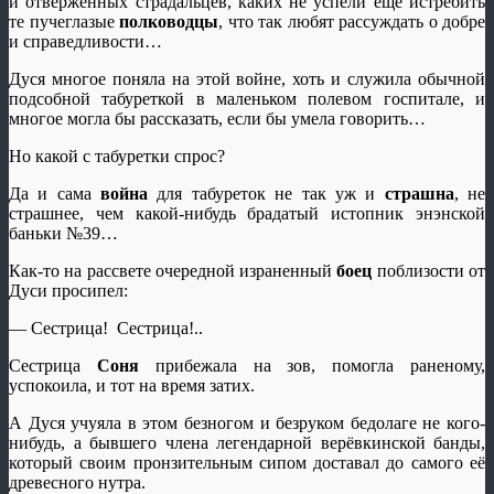
и отверженных страдальцев, каких не успели ещё истребить
те пучеглазые
полководцы
, что так любят рассуждать о добре
и справедливости…
Дуся многое поняла на этой войне, хоть и служила обычной
подсобной табуреткой в маленьком полевом госпитале, и
многое могла бы рассказать, если бы умела говорить…
Но какой с табуретки спрос?
Да и сама
война
для табуреток не так уж и
страшна
, не
страшнее, чем какой-нибудь брадатый истопник энэнской
баньки №39…
Как-то на рассвете очередной израненный
боец
поблизости от
Дуси просипел:
— Сестрица! Сестрица!..
Сестрица
Соня
прибежала на зов, помогла раненому,
успокоила, и тот на время затих.
А Дуся учуяла в этом безногом и безруком бедолаге не кого-
нибудь, а бывшего члена легендарной верёвкинской банды,
который своим пронзительным сипом доставал до самого её
древесного нутра.