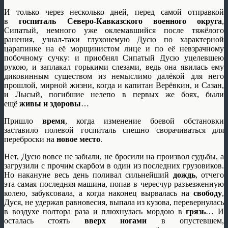
И только через несколько дней, перед самой отправкой
в
госпиталь
Северо-Кавказского военного округа
,
Сипатый, немного уже оклемавшийся после тяжёлого
ранения, узнал-таки глухонемую Дусю по характерной
царапинке на её морщинистом лице и по её невзрачному
побочному сучку: и приобнял Сипатый Дусю уцелевшею
рукою, и заплакал горькими слезами, ведь она явилась ему
диковинным существом из немыслимо далёкой для него
прошлой, мирной жизни, когда и капитан Верёвкин, и Сазан,
и Лысый, погибшие нелепо в первых же боях, были
ещё
живы и здоровы
…
Пришло
время
, когда изменение боевой обстановки
заставило полевой госпиталь спешно сворачиваться для
переброски на
новое место
.
Нет, Дусю вовсе не забыли, не бросили на произвол судьбы, а
загрузили с прочим скарбом в один из последних грузовиков.
Но накануне весь день поливал сильнейший
дождь
, отчего
эта самая последняя машина, попав в чересчур разъезженную
колею, забуксовала, а когда наконец вырвалась на
свободу
,
Дуся, не удержав равновесия, выпала из кузова, перевернулась
в воздухе полтора раза и плюхнулась мордою в
грязь
… И
осталась стоять
вверх ногами
в опустевшем,