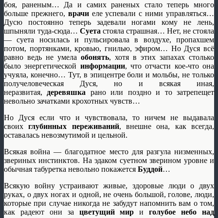
боя, раненым… Да и самих раненых стало теперь много
больше прежнего,
врачи
еле успевали с ними управляться…
Дусю постоянно теперь задевали ногами кому не лень,
шпыняли туда-сюда…
Суета
стояла страшная… Нет, не стояла
— суета носилась и пульсировала в воздухе, пропахшем
потом, портянками, кровью, гнилью, эфиром… Но Дуся всё
равно ведь не умела
обонять
, хотя в этих запахах столько
было энергетической
информации
, что отчасти кое-что она
учуяла, конечно… Тут, в эпицентре боли и мольбы, не только
получеловеческая Дуся, но и всякая иная,
неразвитая,
деревяшка
рано или поздно и то затрепещет
невольно зачатками крохотных чувств…
Но Дуся если что и чувствовала, то ничем не выдавала
своих
глубинных переживаний
, внешне она, как всегда,
оставалась невозмутимой и цельной.
Всякая война — благодатное место для разгула низменных,
звериных инстинктов. На эдаком суетном зверином уровне и
обычная табуретка невольно покажется
Буддой
…
Всякую войну устраивают живые, здоровые люди о двух
руках, о двух ногах и одной, не очень большой, голове, люди,
которые при случае никогда не забудут напомнить вам о том,
как радеют они за
цветущий мир
и
голубое небо над