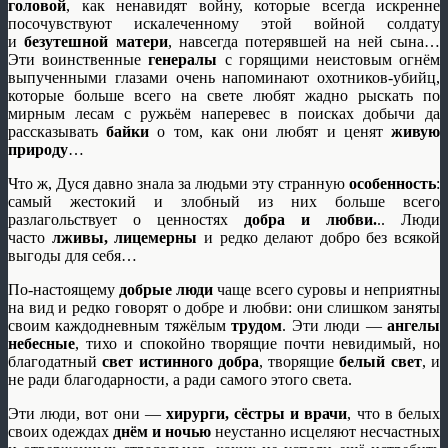
головой
, как ненавидят войну, которые всегда искренне
посочувствуют искалеченному этой войной солдату
и
безутешной матери
, навсегда потерявшей на ней сына…
Эти воинственные
генералы
с горящими неистовым огнём
выпученными глазами очень напоминают охотников-убийц,
которые больше всего на свете любят жадно рыскать по
мирным лесам с ружьём наперевес в поисках добычи да
рассказывать
байки
о том, как они любят и ценят
живую
природу
…
Что ж, Дуся давно знала за людьми эту странную
особенность
:
самый жестокий и злобный из них больше всего
разлагольствует о ценностях
добра и любви.
.. Люди
часто
лживы, лицемерны
и редко делают добро без всякой
выгоды для себя…
По-настоящему
добрые люди
чаще всего суровы и неприятны
на вид и редко говорят о добре и любви: они слишком заняты
своим каждодневным тяжёлым
трудом
. Эти люди —
ангелы
небесные
, тихо и спокойно творящие почти невидимый, но
благодатный
свет истинного добра
, творящие
белый свет
, и
не ради благодарности, а ради самого этого света.
Эти люди, вот они —
хирурги, сёстры и врачи
, что в белых
своих одеждах
днём и ночью
неустанно исцеляют несчастных