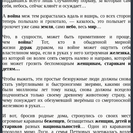
поддавшись всего лишь случайному порыву, за который сам
себя, небось, сейчас клянёт и осуждает…
А
война
меж тем разрасталась вдаль и вширь, со всех сторон
теперь полыхало и грохотало, — казалось, это полыхает и
грохочет уже сама
земля
, само
небо
, весь
мир
…
Что, в сущности, может быть примитивнее и проще,
чем
война
? Тот, кто в обыденной мирной
жизни
дурак
дураком, на войне может ощутить себя
властелином мира, если в руках у него хитроумная
железяка
,
из которой он волен сеять смерть налево и направо, которой
он может грозить беспомощным
женщинам, старикам и
детям…
Чтобы выжить, эти простые безоружные люди должны снова
стать увёртливыми и быстроногими зверями, какими они
были миллионы лет тому назад, снова должны всецело
подчиняться только своему древнему животному страху, к
чему понуждает их обезумевший зверёныш со смертоносной
железякою в руках…
И вот, бросив родные дома, стронулись со своих мест
огромные караваны
беженцев
, беззащитных
женщин, детей и
стариков
разных
национальностей
… Один из караванов
проходил мимо Дуси, а семья Петровых задержалась возле