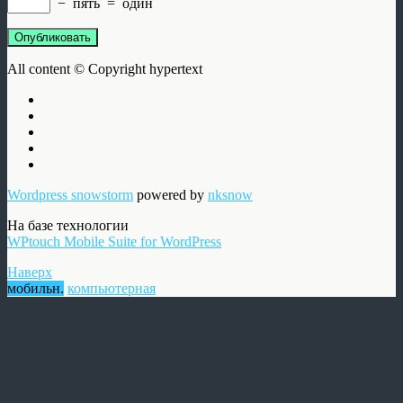
−
пять
=
один
Опубликовать
All content © Copyright hypertext
Wordpress snowstorm
powered by
nksnow
На базе технологии
WPtouch Mobile Suite for WordPress
Наверх
мобильн.
компьютерная