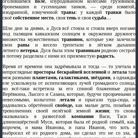
оголившемся
поле
, изуродованном колёсами грузовиков,
бронемашин и гусеницами танков, — среди измятой,
изодранной, измученной
травы
: у каждой
травки
было
своё
собственное место
, своя
тень
и своя
судьба
…
Шли дни за днями, а Дуся всё стояла и стояла вверх ногами
под палящим кавказским солнцем в окружении дружного
множества мужественных
травинок
, которые уже залечили
свои
раны
и весело трепетали в лёгком дыхании
летнего
ветерка
. Дуся была этим
травинкам
родною сестрой
и потому разделяла с ними их приземистую
радость
.
Время от времени она задрёмывала и тогда — то улетала в
непроглядные
просторы бескрайней вселенной
и
летала
там
меж разными
планетами, галактиками, звёздами
, а однажды
еле ускользнула от испепеляющих лучей громадного солнца,
но всё-таки встретила за его спиной блаженные души
Верёвкина, Лысого и Сазана, которые, будучи прозрачными и
невесомыми, вольготно
летали
и прыгали туда-сюда, и
радовались обретённой
свободе,
как малые дети, позабыв о
треволнениях своей нелёгкой земной
жизни
; то снова
оказывалась в развесёлой
компании
Васи, Таси и
длинношёрстной Муси, которая была её родной семьёй, как,
впрочем, и мама Иванова, и папа Иванов, что хоть и
выбросил её из родного дома, но сделал это не со зла, а