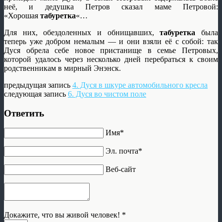
неё, и дедушка Петров сказал маме Петровой:
«Хорошая
табуретка
«…
Для них, обездоленных и обнищавших,
табуретка
была
теперь уже добром немалым — и они взяли её с собой: так
Дуся обрела себе новое пристанище в семье Петровых,
которой удалось через несколько дней перебраться к своим
родственникам в мирный Энэнск.
предыдущая запись
4. Дуся в шкуре автомобильного кресла
следующая запись
6. Дуся во чистом поле
Ответить
Имя*
Эл. почта*
Веб-сайт
Докажите, что вы живой человек!
*