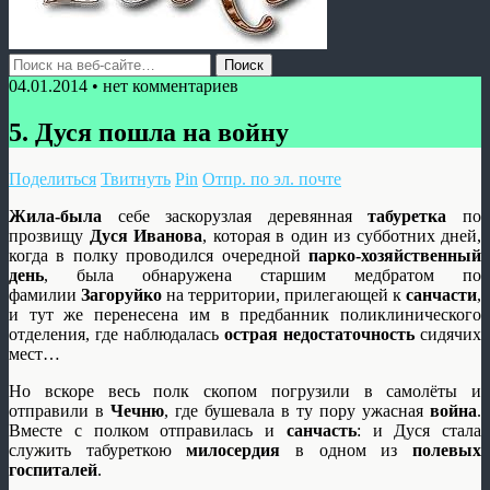
04.01.2014 • нет комментариев
5. Дуся пошла на войну
Поделиться
Твитнуть
Pin
Отпр. по эл. почте
Жила-была
себе заскорузлая деревянная
табуретка
по
прозвищу
Дуся Иванова
, которая в один из субботних дней,
когда в полку проводился очередной
парко-хозяйственный
день
, была обнаружена старшим медбратом по
фамилии
Загоруйко
на территории, прилегающей к
санчасти
,
и тут же перенесена им в предбанник поликлинического
отделения, где наблюдалась
острая недостаточность
сидячих
мест…
Но вскоре весь полк скопом погрузили в самолёты и
отправили в
Чечню
, где бушевала в ту пору ужасная
война
.
Вместе с полком отправилась и
санчасть
: и Дуся стала
служить табуреткою
милосердия
в одном из
полевых
госпиталей
.