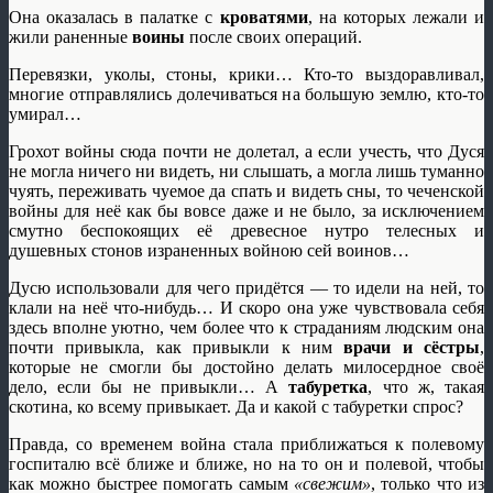
Она оказалась в палатке с
кроватями
, на которых лежали и
жили раненные
воины
после своих операций.
Перевязки, уколы, стоны, крики… Кто-то выздоравливал,
многие отправлялись долечиваться на большую землю, кто-то
умирал…
Грохот войны сюда почти не долетал, а если учесть, что Дуся
не могла ничего ни видеть, ни слышать, а могла лишь туманно
чуять, переживать чуемое да спать и видеть сны, то чеченской
войны для неё как бы вовсе даже и не было, за исключением
смутно беспокоящих её древесное нутро телесных и
душевных стонов израненных войною сей воинов…
Дусю использовали для чего придётся — то идели на ней, то
клали на неё что-нибудь… И скоро она уже чувствовала себя
здесь вполне уютно, чем более что к страданиям людским она
почти привыкла, как привыкли к ним
врачи и сёстры
,
которые не смогли бы достойно делать милосердное своё
дело, если бы не привыкли… А
табуретка
, что ж, такая
скотина, ко всему привыкает. Да и какой с табуретки спрос?
Правда, со временем война стала приближаться к полевому
госпиталю всё ближе и ближе, но на то он и полевой, чтобы
как можно быстрее помогать самым
«свежим»
, только что из