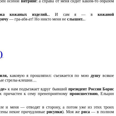
оей особой
витрине
: а справа от меня сидит каким-то образом
ажа кожаных
изделий.
.. И сам я — в
кожаной
ричу
— гра-абя-ат! Но никто меня не
слышит.
..
)
иля,
каковую я прошляпил: съезжается по мою
душу
всякое
атые стрелы-клешни…
де»
к нам подъезжает вдруг бывший
президент России Борис
ех причастен к сему пренеприятному
происшествию
, Ельцин
сле и меня — отводят в сторону, а потом уже из этих троих
несены некие причудливые
рисунки
). Моя же
ряса
— в полном