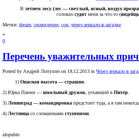
В
летнем лесу (лес — светлый, ясный, воздух прозр
головах
судят
меня за что-то (
индейц
Метки:
dream
,
сновидение
,
сон
,
через-зеркало-в-загадке
*
0
Перечень уважительных причи
Posted by Андрей Лопухин on 18.12.2013 in
Через зеркало в заг
1)
Опасная высота — страшно
.
2) Юрка Панин —
школьный дружок
, уехавший в
Питер
.
3)
Ленинград — командировка
предстоит туда, а я там никогда
4)
Лестница
со сломанными
ступенями
.
alopuhin