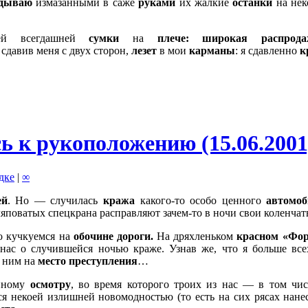
адываю
измазанными в саже
руками
их жалкие
останки
на нек
й всегдашней
сумки
на
плече:
широкая распрод
сдавив меня с двух сторон,
лезет
в мои
карманы
: я сдавленно
к
ь к рукоположению (15.06.2001
адке
|
∞
ей
. Но — случилась
кража
какого-то особо ценного
автомоб
яповатых спецкрана расправляют зачем-то в ночи свои коленч
о кучкуемся на
обочине дороги.
На дряхленьком
красном
«Фор
ас о случившейся ночью краже. Узнав же, что я больше вс
 ним на
место преступления
…
нному
осмотру
, во время которого троих из нас — в том чи
ся некоей излишней новомодностью (то есть на сих рясах на