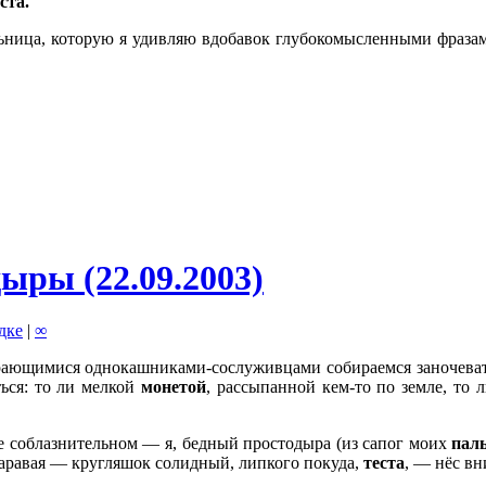
ста.
ьница, которую я удивляю вдобавок глубокомысленными фраза
дыры (22.09.2003)
адке
|
∞
ающимися однокашниками-сослуживцами собираемся заночеват
ься: то ли мелкой
монетой
, рассыпанной кем-то по земле, то л
соблазнительном — я, бедный простодыра (из сапог моих
пал
з каравая — кругляшок солидный, липкого покуда,
теста
, — нёс вн