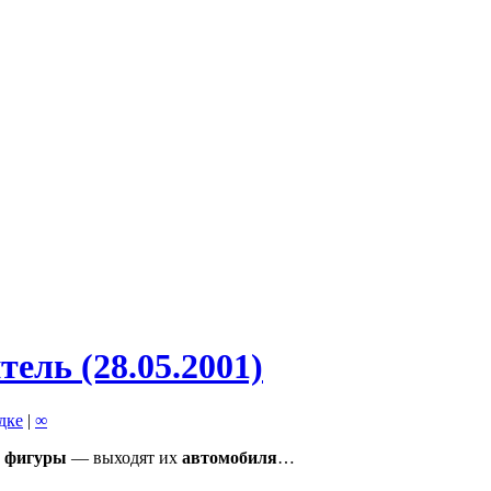
ель (28.05.2001)
адке
|
∞
е фигуры
— выходят их
автомобиля
…