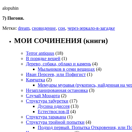
alopuhin
7) Погоня.
Метки:
dream
,
сновидение
,
сон
,
через-зеркало-в-загадке
МОИ СОЧИНЕНИЯ (книги)
Terror antiquus
(18)
В порядке вещей
(1)
Дерево, собака, облако и камень
(4)
Мыльников в семи вещицах
(4)
Иван Персеев, или Пофигист
(1)
Камчатка
(2)
Мемуары муравья (рукопись, найденная на че
Незапланированная остановка
(3)
Случай Моцарта
(2)
Структура табуретки
(17)
Дусина одиссея
(13)
Естествослов-II
(4)
Структура таракана
(1)
Структура тройной попытки
(4)
Подход первый. Попытка Откровения, или П