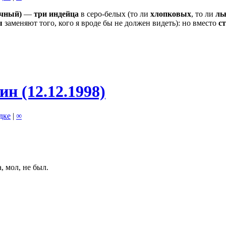
ачный)
—
три индейца
в серо-белых (то ли
хлопковых
, то ли
ль
ы
заменяют того, кого я вроде бы не должен видеть): но вместо
ст
н (12.12.1998)
адке
|
∞
, мол, не был.