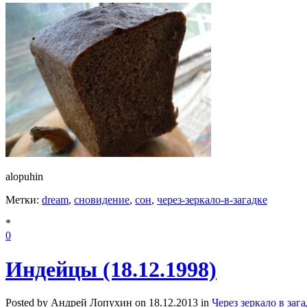
alopuhin
Метки:
dream
,
сновидение
,
сон
,
через-зеркало-в-загадке
*
0
Индейцы (18.12.1998)
Posted by Андрей Лопухин on 18.12.2013 in
Через зеркало в заг