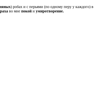
няных
) робах и с перьями (по одному перу у каждого) в
раха
во мне
покой
и
умиротворение.