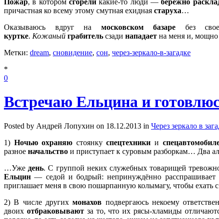
Пожар
, в котором
сгорели
какие-то люди —
бережно раскл
причастная ко всему этому смутная ехидная
старуха
…
Оказываюсь вдруг на
московском базаре
без свое
куртке
.
Кожаный
грабитель
сзади
нападает
на меня и, мощно 
Метки:
dream
,
сновидение
,
сон
,
через-зеркало-в-загадке
*
0
Встречаю Ельцина и готовлюс
Posted by Андрей Лопухин on 18.12.2013 in
Через зеркало в заг
1)
Ночью охраняю
стоянку
спецтехники
и
спецавтомобил
разное
начальство
и приступает к суровым разборкам… Два ал
…Уже
день
. С группой неких служебных товарищей тревожн
Ельцин
— седой и бодрый: непринуждённо расспрашивает н
приглашает меня в свою пошарпанную колымагу, чтобы ехать с
2) В числе других
монахов
подвергаюсь некоему ответстве
двоих
отбраковывают
за то, что их рясы-хламиды отличают