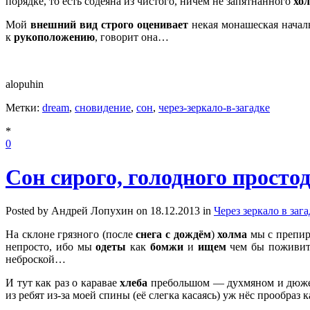
порядке, то есть содеяна из чистого, ничем не запятнанного
хол
Мой
внешний вид строго оценивает
некая монашеская начал
к
рукоположению
, говорит она…
alopuhin
Метки:
dream
,
сновидение
,
сон
,
через-зеркало-в-загадке
*
0
Сон сирого, голодного просто
Posted by Андрей Лопухин on 18.12.2013 in
Через зеркало в заг
На склоне грязного (после
снега с дождём
)
холма
мы с препир
непросто, ибо мы
одеты
как
бомжи
и
ищем
чем бы поживит
неброской…
И тут как раз о каравае
хлеба
пребольшом — духмяном и дюже 
из ребят из-за моей спины (её слегка касаясь) уж нёс прообра