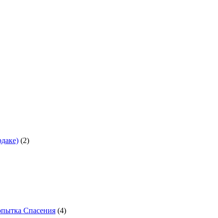
рдаке)
(2)
опытка Спасения
(4)