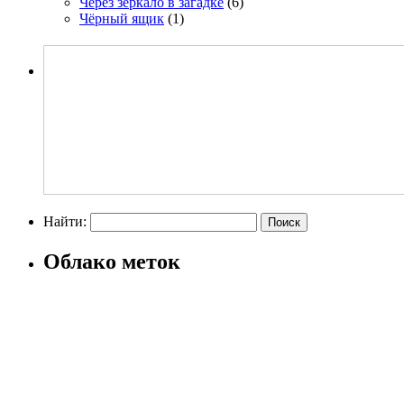
Через зеркало в загадке
(6)
Чёрный ящик
(1)
Найти:
Облако меток