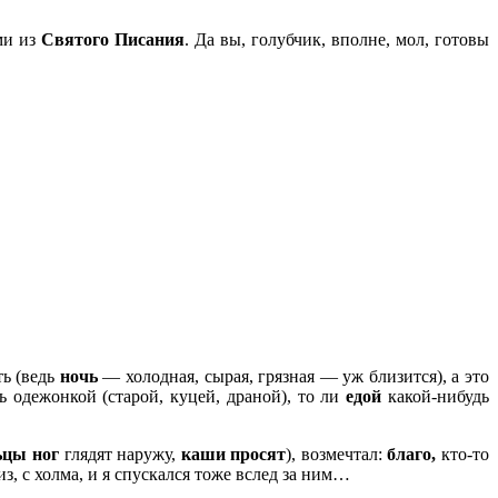
ми из
Святого Писания
. Да вы, голубчик, вполне, мол, готовы
ь (ведь
ночь
— холодная, сырая, грязная — уж близится), а это
ь одежонкой (старой, куцей, драной), то ли
едой
какой-нибудь
ьцы ног
глядят наружу,
каши просят
), возмечтал:
благо,
кто-то
из, с холма, и я спускался тоже вслед за ним…