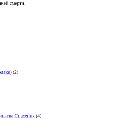
шней смерти.
рдаке)
(2)
опытка Спасения
(4)