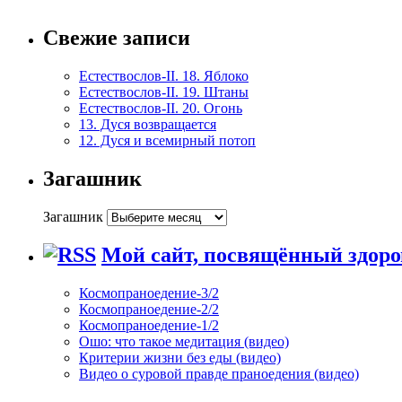
Свежие записи
Естествослов-II. 18. Яблоко
Естествослов-II. 19. Штаны
Естествослов-II. 20. Огонь
13. Дуся возвращается
12. Дуся и всемирный потоп
Загашник
Загашник
Мой сайт, посвящённый здоро
Космопраноедение-3/2
Космопраноедение-2/2
Космопраноедение-1/2
Ошо: что такое медитация (видео)
Критерии жизни без еды (видео)
Видео о суровой правде праноедения (видео)