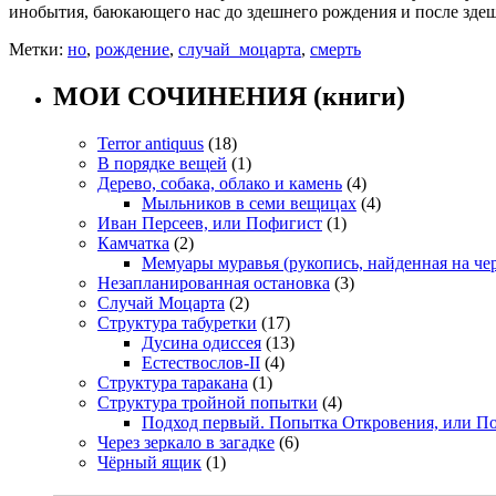
инобытия, баюкающего нас до здешнего рождения и после зде
Метки:
но
,
рождение
,
случай_моцарта
,
смерть
МОИ СОЧИНЕНИЯ (книги)
Terror antiquus
(18)
В порядке вещей
(1)
Дерево, собака, облако и камень
(4)
Мыльников в семи вещицах
(4)
Иван Персеев, или Пофигист
(1)
Камчатка
(2)
Мемуары муравья (рукопись, найденная на че
Незапланированная остановка
(3)
Случай Моцарта
(2)
Структура табуретки
(17)
Дусина одиссея
(13)
Естествослов-II
(4)
Структура таракана
(1)
Структура тройной попытки
(4)
Подход первый. Попытка Откровения, или П
Через зеркало в загадке
(6)
Чёрный ящик
(1)