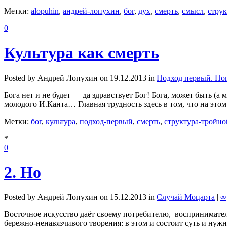
Метки:
alopuhin
,
андрей-лопухин
,
бог
,
дух
,
смерть
,
смысл
,
стру
0
Культура как смерть
Posted by Андрей Лопухин on 19.12.2013 in
Подход первый. По
Бога нет и не будет — да здравствует Бог! Бога, может быть (а
молодого И.Канта… Главная трудность здесь в том, что на это
Метки:
бог
,
культура
,
подход-первый
,
смерть
,
структура-тройн
*
0
2. Но
Posted by Андрей Лопухин on 15.12.2013 in
Случай Моцарта
|
∞
Восточное искусство даёт своему потребителю, воспринимате
бережно-ненавязчивого творения: в этом и состоит суть и ну