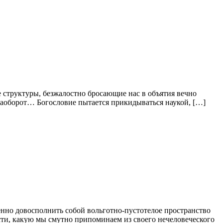
ые структуры, безжалостно бросающие нас в объятия вечно
и наоборот… Богословие пытается прикидываться наукой, […]
нно довосполнить собой вольготно-пустотелое пространство
сти, какую мы смутно припоминаем из своего нечеловеческого