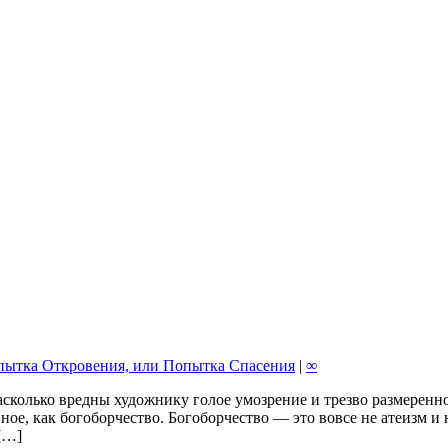
пытка Откровения, или Попытка Спасения
|
∞
сколько вредны художнику голое умозрение и трезво размеренно
ое, как богоборчество. Богоборчество — это вовсе не атеизм и не
[…]