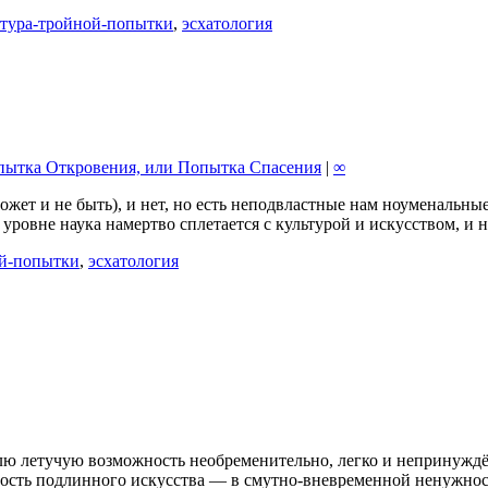
ктура-тройной-попытки
,
эсхатология
пытка Откровения, или Попытка Спасения
|
∞
 может и не быть), и нет, но есть неподвластные нам ноуменальн
м уровне наука намертво сплетается с культурой и искусством, 
ой-попытки
,
эсхатология
лю летучую возможность необременительно, легко и непринуждё
жность подлинного искусства — в смутно-вневременной ненужно