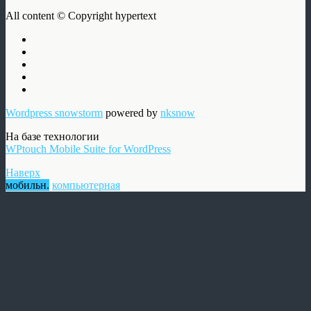
All content © Copyright hypertext
Wordpress snowstorm
powered by
nksnow
На базе технологии
WPtouch Mobile Suite for WordPress
Наверх
мобильн.
компьютерная