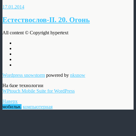
17.01.2014
Естествослов-II. 20. Огонь
All content © Copyright hypertext
Wordpress snowstorm
powered by
nksnow
На базе технологии
WPtouch Mobile Suite for WordPress
Наверх
мобильн.
компьютерная