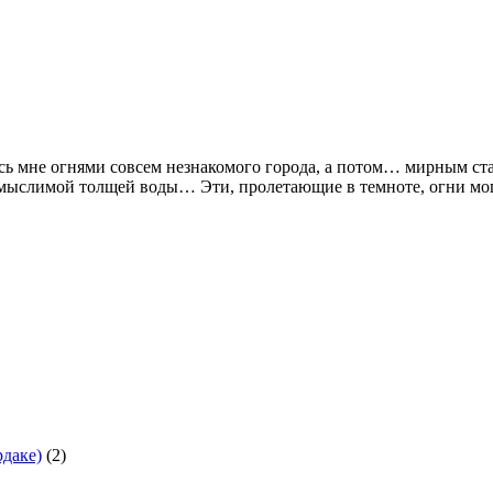
ись мне огнями совсем незнакомого города, а потом… мирным с
мыслимой толщей воды… Эти, пролетающие в темноте, огни могл
рдаке)
(2)