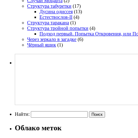
Случай Моцарта
(2)
Структура табуретки
(17)
Дусина одиссея
(13)
Естествослов-II
(4)
Структура таракана
(1)
Структура тройной попытки
(4)
Подход первый. Попытка Откровения, или П
Через зеркало в загадке
(6)
Чёрный ящик
(1)
Найти:
Облако меток