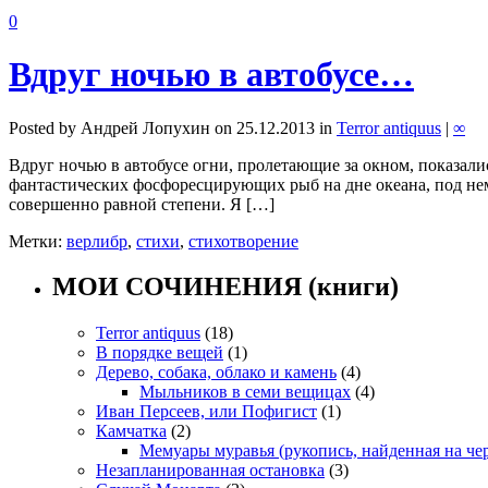
0
Вдруг ночью в автобусе…
Posted by Андрей Лопухин on 25.12.2013 in
Terror antiquus
|
∞
Вдруг ночью в автобусе огни, пролетающие за окном, показал
фантастических фосфоресцирующих рыб на дне океана, под не
совершенно равной степени. Я […]
Метки:
верлибр
,
стихи
,
стихотворение
МОИ СОЧИНЕНИЯ (книги)
Terror antiquus
(18)
В порядке вещей
(1)
Дерево, собака, облако и камень
(4)
Мыльников в семи вещицах
(4)
Иван Персеев, или Пофигист
(1)
Камчатка
(2)
Мемуары муравья (рукопись, найденная на че
Незапланированная остановка
(3)