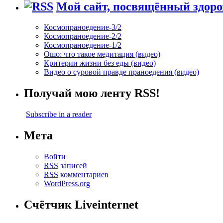
Мой сайт, посвящённый здоро
Космопраноедение-3/2
Космопраноедение-2/2
Космопраноедение-1/2
Ошо: что такое медитация (видео)
Критерии жизни без еды (видео)
Видео о суровой правде праноедения (видео)
Получай мою ленту RSS!
Subscribe in a reader
Мета
Войти
RSS
записей
RSS
комментариев
WordPress.org
Счётчик Liveinternet